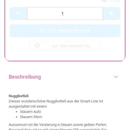
zzgl.
Versand
AUF DEN MERKZETTEL
Beschreibung
Nuggiketteli
Dieses wunderschöne Nuggiketteli aus der Smart-Line ist
ausgestattet mit einem
blauem Auto
blauem Stern
Aussenrum ist die Verzierung in blauen sowie gelben Perlen.
Passend dazu ist es mit einem blauem Clib ausgerüstet. Die