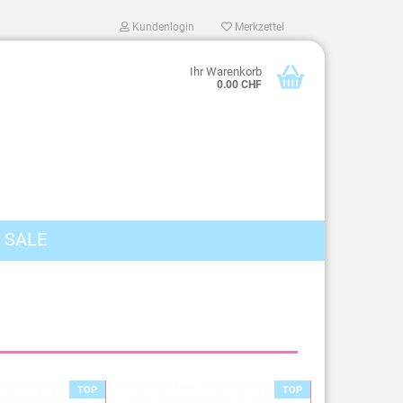
Kundenlogin
Merkzettel
Ihr Warenkorb
0.00 CHF
SALE
len
ergessen?
TOP
TOP