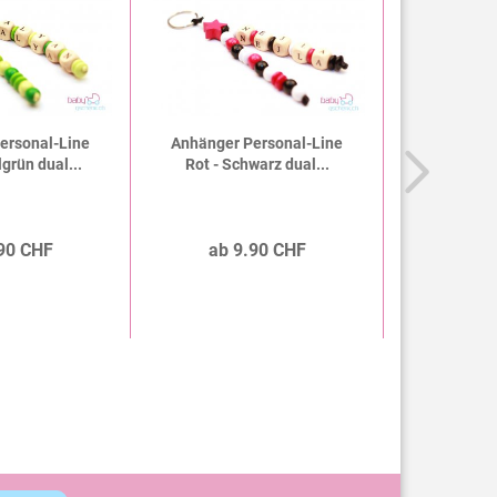
ersonal-Line
Anhänger Personal-Line
Nuggikette
lgrün dual...
Rot - Schwarz dual...
Set Pers
Statt
Ab nur
90 CHF
ab 9.90 CHF