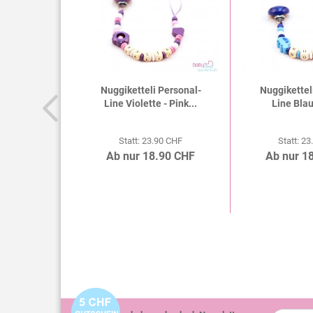
sonal-Line
Nuggiketteli Personal-
Nuggikettel
Weiss
Line Violette - Pink...
Line Blau
90 CHF
Statt: 23.90 CHF
Statt: 2
.50 CHF
Ab nur 18.90 CHF
Ab nur 1