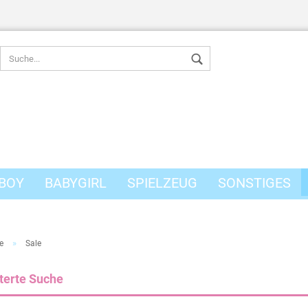
BOY
BABYGIRL
SPIELZEUG
SONSTIGES
Konto erstel
Passwort v
»
e
Sale
terte Suche