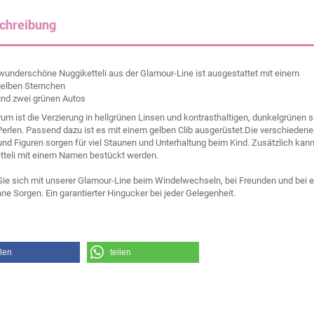
chreibung
wunderschöne Nuggiketteli aus der Glamour-Line ist ausgestattet mit einem
gelben Sternchen
und zwei grünen Autos
um ist die Verzierung in hellgrünen Linsen und kontrasthaltigen, dunkelgrünen 
Perlen. Passend dazu ist es mit einem gelben Clib ausgerüstet.Die verschieden
und Figuren sorgen für viel Staunen und Unterhaltung beim Kind. Zusätzlich kan
tteli mit einem Namen bestückt werden.
Sie sich mit unserer Glamour-Line beim Windelwechseln, bei Freunden und bei 
ne Sorgen. Ein garantierter Hingucker bei jeder Gelegenheit.
ilen
teilen